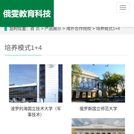
导
航
菜
单
您的位置：
首 页
>
产品展示
>
海外合作院校
>
培养模式1+4
培养模式1+4
波罗的海国立技术大学（军
俄罗斯国立师范大学
事技术）