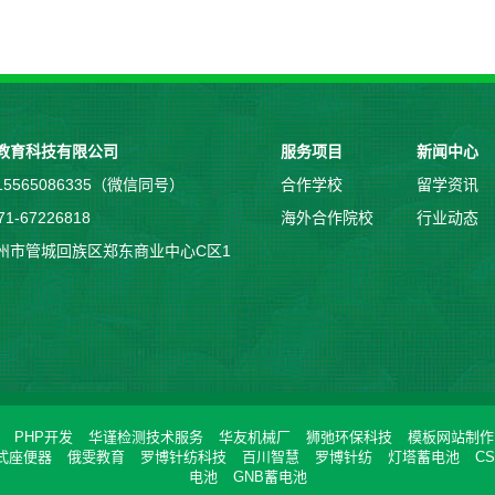
教育科技有限公司
服务项目
新闻中心
5565086335（微信同号）
合作学校
留学资讯
1-67226818
海外合作院校
行业动态
州市管城回族区郑东商业中心C区1
PHP开发
华谨检测技术服务
华友机械厂
狮弛环保科技
模板网站制作
式座便器
俄雯教育
罗博针纺科技
百川智慧
罗博针纺
灯塔蓄电池
C
电池
GNB蓄电池