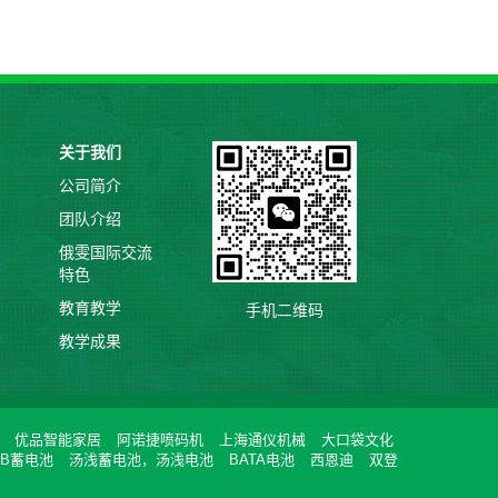
关于我们
公司简介
团队介绍
俄雯国际交流
特色
教育教学
手机二维码
教学成果
优品智能家居
阿诺捷喷码机
上海通仪机械
大口袋文化
SB蓄电池
汤浅蓄电池，汤浅电池
BATA电池
西恩迪
双登