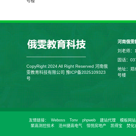
号楼
河南俄雯
刘老师：1
固话：037
CopyRight 2024 All Right Reserved 河南俄
地址：郑
雯教育科技有限公司
豫ICP备2025109323
号楼
号
友情链接
Weboss
Tonv
phpweb
建站代理
模板网站
聚高测控技术
沧州捷高电气
恒悦房地产
凯得宝
焚化